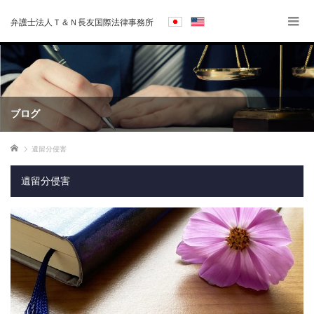
弁護士法人Ｔ＆Ｎ長友国際法律事務所
ブログ
ホーム
遺留分侵害
遺留分侵害