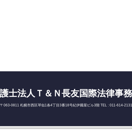
護士法人Ｔ＆Ｎ長友国際法律事
〒063-0811 札幌市西区琴似1条4丁目3番18号紀伊國屋ビル3階 TEL : 011-614-213