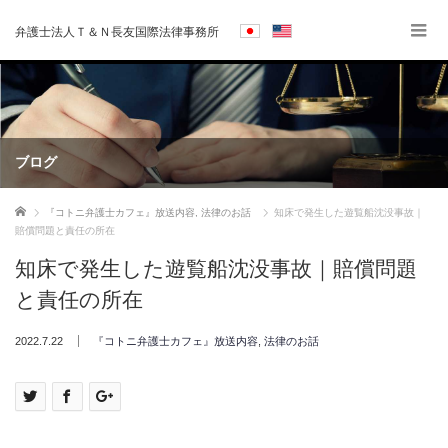
弁護士法人Ｔ＆Ｎ長友国際法律事務所
ブログ
ホーム
『コトニ弁護士カフェ』放送内容
,
法律のお話
知床で発生した遊覧船沈没事故｜
賠償問題と責任の所在
知床で発生した遊覧船沈没事故｜賠償問題
と責任の所在
2022.7.22
『コトニ弁護士カフェ』放送内容
,
法律のお話