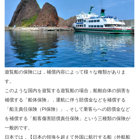
遊覧船の保険には，補償内容によって様々な種類がありま
す。
このような国内を遊覧する遊覧船の場合，船舶自体の損害を
補償する「船体保険」，運航に伴う賠償金などを補償する
「船主責任保険（PI保険）」，そして乗客らへの賠償金など
を補償する「船客傷害賠償責任保険」という三種類の保険が
一般的です。
日本では，【日本の領海を超えて外国に航行する船（外航船