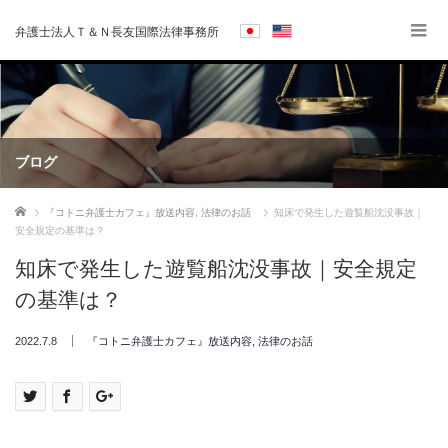
弁護士法人Ｔ＆Ｎ長友国際法律事務所
ブログ
ホーム
『コトニ弁護士カフェ』放送内容
,
法律のお話
知床で発生した遊覧船沈没事故｜
安全規定の基準は？
知床で発生した遊覧船沈没事故｜安全規定
の基準は？
2022.7.8
『コトニ弁護士カフェ』放送内容
,
法律のお話