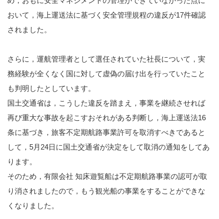
め，おもに安全マネジメントの管理ができていなかった点に
おいて，海上運送法に基づく安全管理規程の違反が17件確認
されました。
さらに，運航管理者として選任されていた社長について，実
務経験が全くなく国に対して虚偽の届け出を行っていたこと
も判明したとしています。
国土交通省は，こうした違反を踏まえ，事業を継続させれば
再び重大な事故を起こすおそれがある判断し，海上運送法16
条に基づき，旅客不定期航路事業許可を取消すべきであると
して，5月24日に国土交通省が決定をして取消の通知をしてあ
ります。
そのため，有限会社 知床遊覧船は不定期航路事業の認可が取
り消されましたので，もう観光船の事業をすることができな
くなりました。