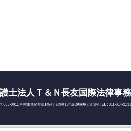
護士法人Ｔ＆Ｎ長友国際法律事
〒063-0811 札幌市西区琴似1条4丁目3番18号紀伊國屋ビル3階 TEL : 011-614-213