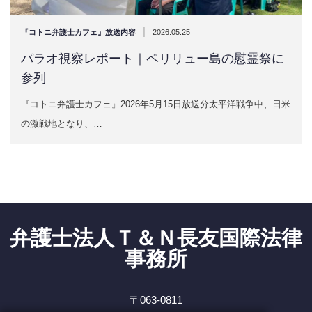
|
『コトニ弁護士カフェ』放送内容
2026.05.25
パラオ視察レポート｜ペリリュー島の慰霊祭に
参列
『コトニ弁護士カフェ』2026年5月15日放送分太平洋戦争中、日米
の激戦地となり、…
弁護士法人Ｔ＆Ｎ長友国際法律
事務所
〒063-0811