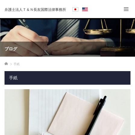
弁護士法人Ｔ＆Ｎ長友国際法律事務所
ブログ
ホーム
手紙
手紙