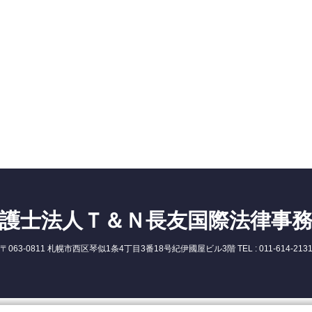
護士法人Ｔ＆Ｎ長友国際法律事
〒063-0811 札幌市西区琴似1条4丁目3番18号紀伊國屋ビル3階 TEL : 011-614-213