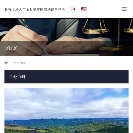
弁護士法人Ｔ＆Ｎ長友国際法律事務所
ブログ
ホーム
ニセコ町
ニセコ町