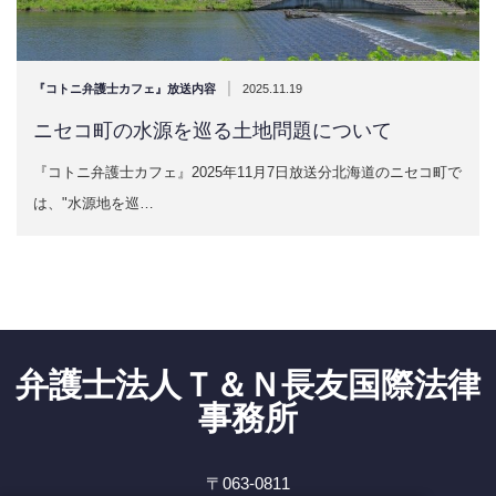
|
『コトニ弁護士カフェ』放送内容
2025.11.19
ニセコ町の水源を巡る土地問題について
『コトニ弁護士カフェ』2025年11月7日放送分北海道のニセコ町で
は、"水源地を巡…
弁護士法人Ｔ＆Ｎ長友国際法律
事務所
〒063-0811