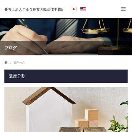
弁護士法人Ｔ＆Ｎ長友国際法律事務所
ブログ
ホーム
遺産分割
遺産分割