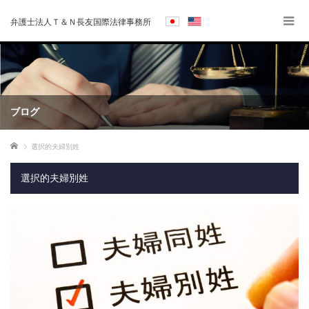
弁護士法人Ｔ＆Ｎ長友国際法律事務所
ブログ
ホーム
選択的夫婦別姓
選択的夫婦別姓