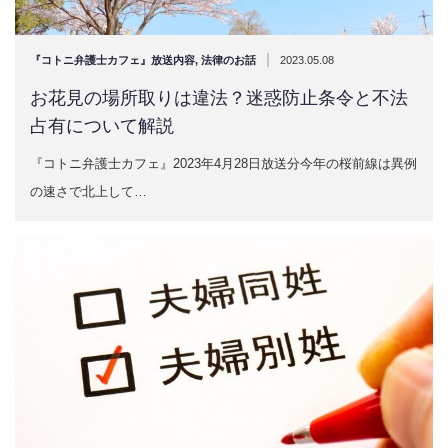
|
『コトニ弁護士カフェ』放送内容
,
法律のお話
2023.05.08
お花見の場所取りは違法？迷惑防止条令と不法
占有について解説
『コトニ弁護士カフェ』2023年4月28日放送分今年の桜前線は異例
の速さで北上して…