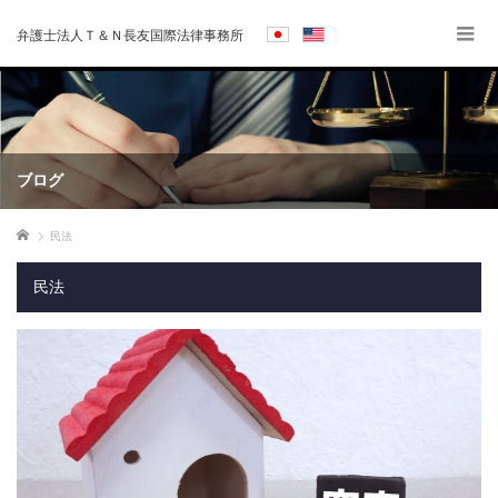
弁護士法人Ｔ＆Ｎ長友国際法律事務所
ブログ
ホーム
民法
民法