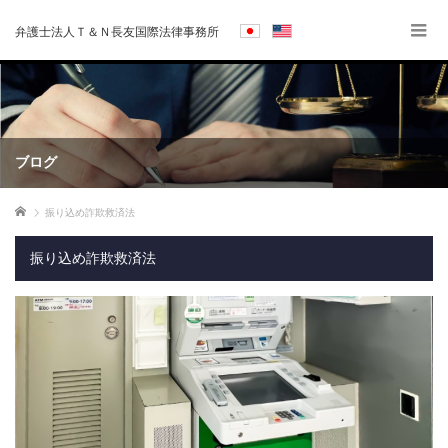
弁護士法人Ｔ＆Ｎ長友国際法律事務所
ブログ
ホーム
振り込め詐欺救済法
振り込め詐欺救済法