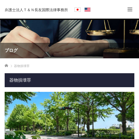
弁護士法人Ｔ＆Ｎ長友国際法律事務所
ブログ
ホーム
器物損壊罪
器物損壊罪