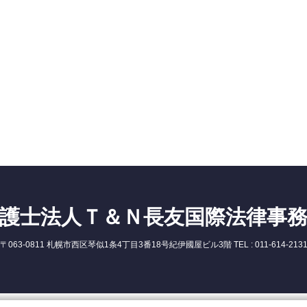
護士法人Ｔ＆Ｎ長友国際法律事
〒063-0811 札幌市西区琴似1条4丁目3番18号紀伊國屋ビル3階 TEL : 011-614-213