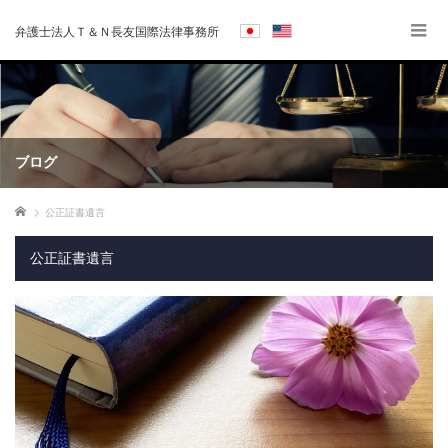
弁護士法人Ｔ＆Ｎ長友国際法律事務所
ブログ
ホーム
公正証書遺言
公正証書遺言