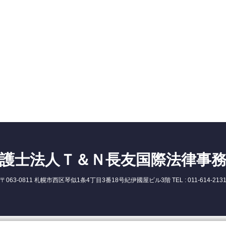
護士法人Ｔ＆Ｎ長友国際法律事
〒063-0811 札幌市西区琴似1条4丁目3番18号紀伊國屋ビル3階 TEL : 011-614-213