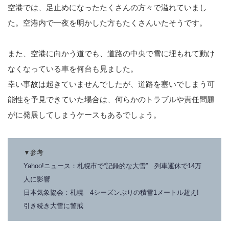
空港では、足止めになったたくさんの方々で溢れていまし
た。空港内で一夜を明かした方もたくさんいたそうです。
また、空港に向かう道でも、道路の中央で雪に埋もれて動け
なくなっている車を何台も見ました。
幸い事故は起きていませんでしたが、道路を塞いでしまう可
能性を予見できていた場合は、何らかのトラブルや責任問題
がに発展してしまうケースもあるでしょう。
▼参考
Yahoo!ニュース：札幌市で“記録的な大雪” 列車運休で14万
人に影響
日本気象協会：札幌 4シーズンぶりの積雪1メートル超え!
引き続き大雪に警戒