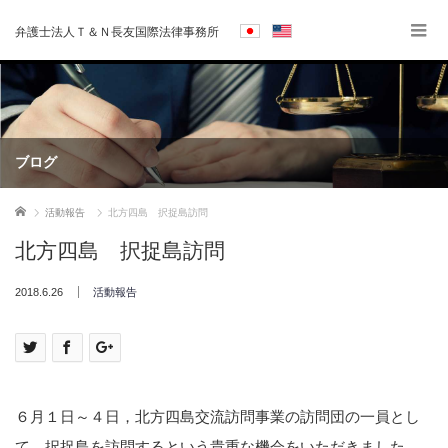
弁護士法人Ｔ＆Ｎ長友国際法律事務所
ブログ
ホーム
活動報告
北方四島 択捉島訪問
北方四島 択捉島訪問
2018.6.26
活動報告
６月１日～４日，北方四島交流訪問事業の訪問団の一員とし
て，択捉島を訪問するという貴重な機会をいただきました。