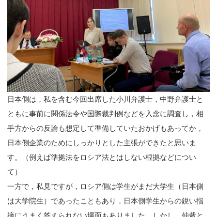
日本側は，私を含む今回出席した小川弁護士，中野弁護士と
ともに事前に関係法令や国際裁判例などを入念に調査し，相
手方からの反論も想定して準備していたおかげもあってか，
日本側企業のためにしっかりとした主張ができたと思いま
す。（例えば準拠法をロシア法とはしない根拠などについ
て）
一方で，私見ですが，ロシア側は学生がまだ大学生（日本側
は大学院生）であったこともあり，日本側学生からの鋭い指
摘にうまく答えられない場面もありました。しかし，仲裁と