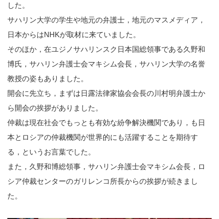
した。
サハリン大学の学生や地元の弁護士，地元のマスメディア，
日本からはNHKが取材に来ていました。
そのほか，在ユジノサハリンスク日本国総領事である久野和
博氏，サハリン弁護士会マキシム会長，サハリン大学の名誉
教授の姿もありました。
開会に先立ち，まずは日露法律家協会会長の川村明弁護士か
ら開会の挨拶がありました。
仲裁は現在社会でもっとも有効な紛争解決機関であり，も日
本とロシアの仲裁機関が世界的にも活躍することを期待す
る，というお言葉でした。
また，久野和博総領事，サハリン弁護士会マキシム会長，ロ
シア仲裁センターのガリレンコ所長からの挨拶が続きまし
た。