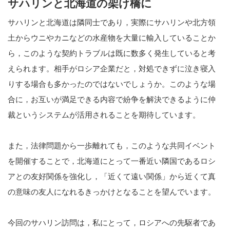
サハリンと北海道の架け橋に
サハリンと北海道は隣同士であり，実際にサハリンや北方領
土からウニやカニなどの水産物を大量に輸入していることか
ら，このような契約トラブルは既に数多く発生していると考
えられます。相手がロシア企業だと，対処できずに泣き寝入
りする場合も多かったのではないでしょうか。このような場
合に，お互いが満足できる内容で紛争を解決できるように仲
裁というシステムが活用されることを期待しています。
また，法律問題から一歩離れても，このような共同イベント
を開催することで，北海道にとって一番近い隣国であるロシ
アとの友好関係を強化し，「近くて遠い関係」から近くて真
の意味の友人になれるきっかけとなることを望んでいます。
今回のサハリン訪問は，私にとって，ロシアへの先駆者であ