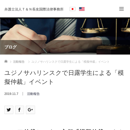
弁護士法人Ｔ＆Ｎ長友国際法律事務所
ブログ
ホーム
活動報告
ユジノサハリンスクで日露学生による「模擬仲裁」イベント
ユジノサハリンスクで日露学生による「模
擬仲裁」イベント
2019.11.7
活動報告