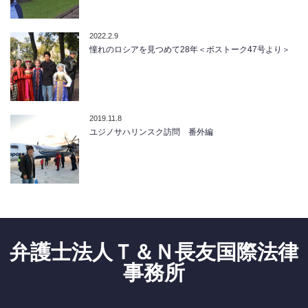
2022.2.9
憧れのロシアを見つめて28年＜ボストーク47号より＞
2019.11.8
ユジノサハリンスク訪問 番外編
弁護士法人Ｔ＆Ｎ長友国際法律
事務所