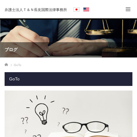
弁護士法人Ｔ＆Ｎ長友国際法律事務所
ブログ
ホーム
GoTo
GoTo