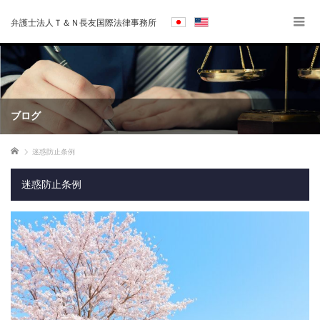
弁護士法人Ｔ＆Ｎ長友国際法律事務所
ブログ
ホーム
迷惑防止条例
迷惑防止条例