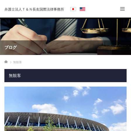
弁護士法人Ｔ＆Ｎ長友国際法律事務所
ブログ
ホーム
無観客
無観客