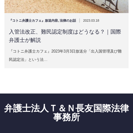
|
『コトニ弁護士カフェ』放送内容
,
法律のお話
2023.03.18
入管法改正、難民認定制度はどうなる？｜国際
弁護士が解説
『コトニ弁護士カフェ』2023年3月3日放送分「出入国管理及び難
民認定法」という法…
弁護士法人Ｔ＆Ｎ長友国際法律
事務所