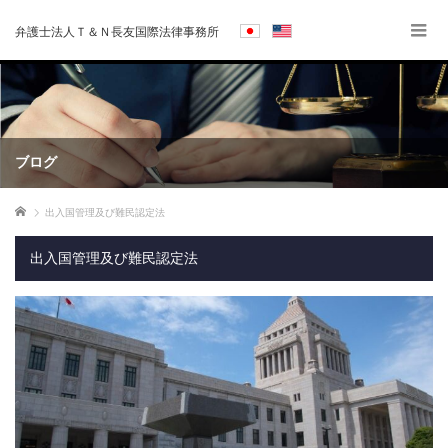
弁護士法人Ｔ＆Ｎ長友国際法律事務所
ブログ
ホーム
出入国管理及び難民認定法
出入国管理及び難民認定法