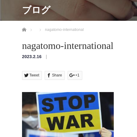
ブログ
ホーム
nagatomo-international
nagatomo-international
2023.2.16
Tweet
Share
+1