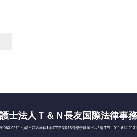
護士法人Ｔ＆Ｎ長友国際法律事
〒063-0811 札幌市西区琴似1条4丁目3番18号紀伊國屋ビル3階 TEL : 011-614-213