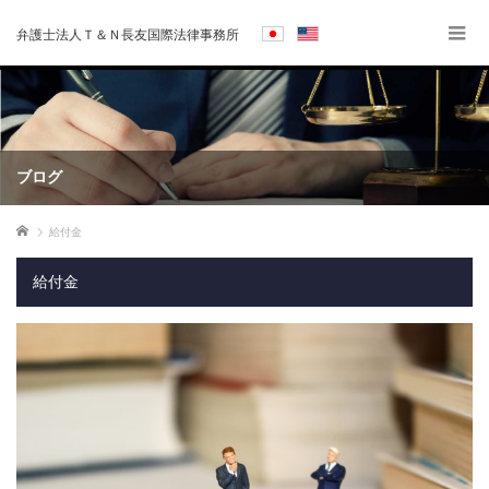
弁護士法人Ｔ＆Ｎ長友国際法律事務所
ブログ
ホーム
給付金
給付金