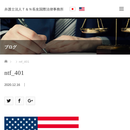
弁護士法人Ｔ＆Ｎ長友国際法律事務所
ブログ
ホーム
ntf_401
ntf_401
2020.12.16