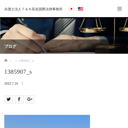
弁護士法人Ｔ＆Ｎ長友国際法律事務所
ブログ
ホーム
1385907_s
1385907_s
2022.7.16