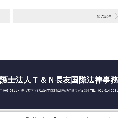
次の記事
護士法人Ｔ＆Ｎ長友国際法律事
〒063-0811 札幌市西区琴似1条4丁目3番18号紀伊國屋ビル3階 TEL : 011-614-213