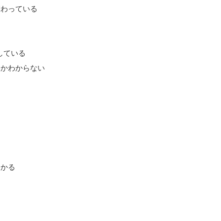
関わっている
している
いかわからない
わかる