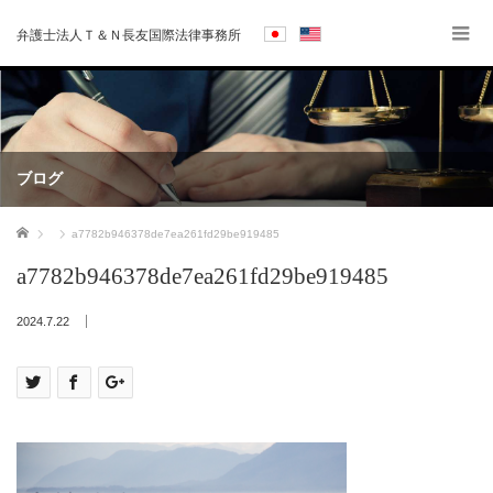
弁護士法人Ｔ＆Ｎ長友国際法律事務所
ブログ
ホーム
a7782b946378de7ea261fd29be919485
a7782b946378de7ea261fd29be919485
2024.7.22