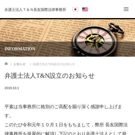
弁護士法人Ｔ＆Ｎ長友国際法律事務所
INFORMATION
ホーム
お知らせ
弁護士法人T&N設立のお知らせ
弁護士法人T&N設立のお知らせ
2019.10.1
平素は当事務所に格別のご高配を賜り深く感謝申し上げま
す。
このたび令和元年１０月１日をもちまして，弊所 長友国際法
律事務所を発展的に解消し下記のとおり弁護士法人として発