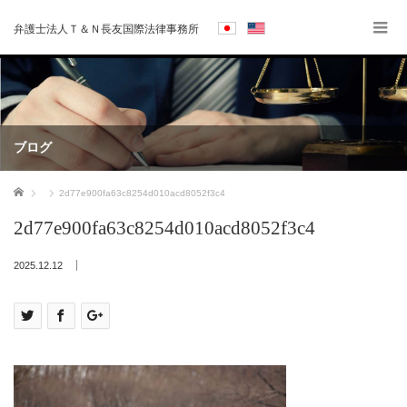
弁護士法人Ｔ＆Ｎ長友国際法律事務所
ブログ
ホーム
2d77e900fa63c8254d010acd8052f3c4
2d77e900fa63c8254d010acd8052f3c4
2025.12.12