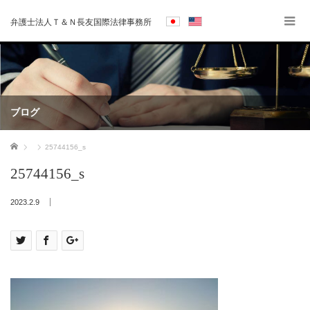
弁護士法人Ｔ＆Ｎ長友国際法律事務所
ブログ
ホーム
25744156_s
25744156_s
2023.2.9