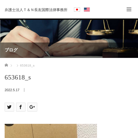
弁護士法人Ｔ＆Ｎ長友国際法律事務所
ブログ
ホーム
653618_s
653618_s
2022.5.17