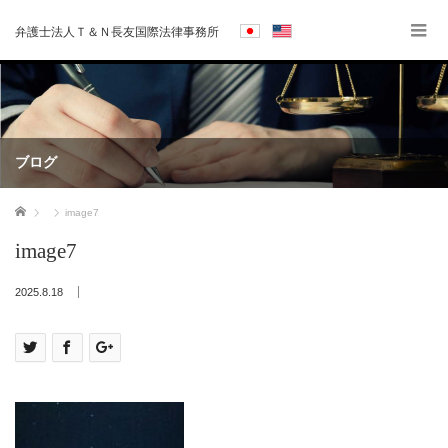
弁護士法人Ｔ＆Ｎ長友国際法律事務所
ブログ
ホーム
image7
image7
2025.8.18