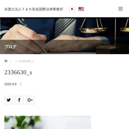
弁護士法人Ｔ＆Ｎ長友国際法律事務所
ブログ
ホーム
2336630_s
2336630_s
2025.9.8