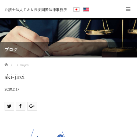
弁護士法人Ｔ＆Ｎ長友国際法律事務所
ブログ
ホーム
ski-jirei
ski-jirei
2020.2.17