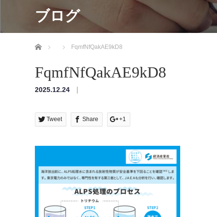
ブログ
ホーム
FqmfNfQakAE9kD8
FqmfNfQakAE9kD8
2025.12.24
Tweet
Share
+1