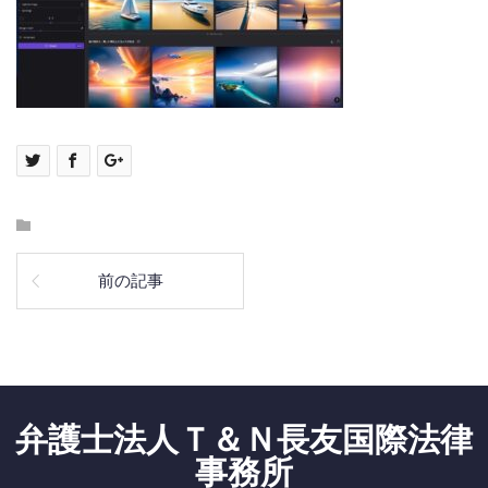
前の記事
弁護士法人Ｔ＆Ｎ長友国際法律
事務所