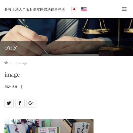
弁護士法人Ｔ＆Ｎ長友国際法律事務所
ブログ
ホーム
image
image
2024.5.9