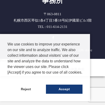
事務所
〒063-0811
札幌市西区琴似1条4丁目3番18号紀伊國屋ビル3階
TEL : 011-614-2131
Facebook
We use cookies to improve your experience
on our site and to analyze traffic. We also
長友国際法律事務所について
プライバシーポリシー
お問い合わせ
collect information about visitors' use of our
Post list for 核燃料廃棄物
site and analyze the data to understand how
the viewer uses our site. Please click
©
弁護士法人Ｔ＆Ｎ長友国際法律事務所
[Accept] if you agree to our use of all cookies.
Reject
Accept
TEL
CONTACT
ENGLISH