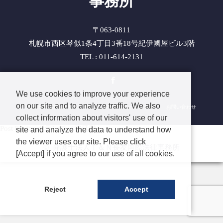
事務所
〒063-0811
札幌市西区琴似1条4丁目3番18号紀伊國屋ビル3階
TEL : 011-614-2131
Facebook
We use cookies to improve your experience
on our site and to analyze traffic. We also
長友国際法律事務所について
プライバシーポリシー
お問い合わせ
collect information about visitors' use of our
Post list for ボランティア活動
site and analyze the data to understand how
the viewer uses our site. Please click
©
弁護士法人Ｔ＆Ｎ長友国際法律事務所
[Accept] if you agree to our use of all cookies.
Reject
Accept
TEL
CONTACT
ENGLISH