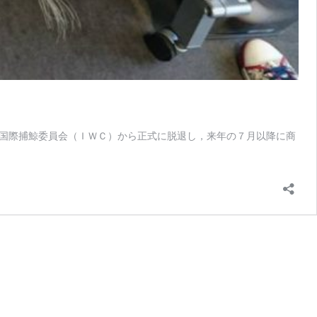
国際捕鯨委員会（ＩＷＣ）から正式に脱退し，来年の７月以降に商